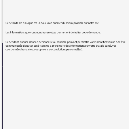
Merci mon Grand" France inter !
Cette boîte de dialogue est là pour vous orienter du mieux possible sur notre site.
REVENIR AUX MESSAGES
Les informations que vous nous transmettez permettent de traiter votre demande.
Cependant, aucune donnée personnelle ou sensible pouvant permettre votre identification ne doit être
communiquée dans cet outil (comme par exemple des informations sur votre état de santé, vos
coordonnées bancaires, vos opinions ou convictions personnelles).
La médiatrice
VOUS AVEZ UN PROBLÈME DE RÉCEPTION ?
Remplissez l’un de nos formulaires afin que nous puissions vous aider.
Réception FM/DAB