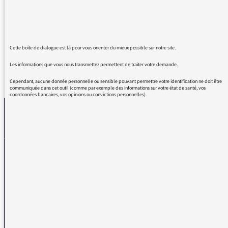
passionnés par les trains. Quel régal. J'ai envie
de re-écouter cette émission tous les jours
Cette boîte de dialogue est là pour vous orienter du mieux possible sur notre site.
Les informations que vous nous transmettez permettent de traiter votre demande.
REVENIR AUX MESSAGES
Cependant, aucune donnée personnelle ou sensible pouvant permettre votre identification ne doit être
communiquée dans cet outil (comme par exemple des informations sur votre état de santé, vos
coordonnées bancaires, vos opinions ou convictions personnelles).
La médiatrice
VOUS AVEZ UN PROBLÈME DE RÉCEPTION ?
Remplissez l’un de nos formulaires afin que nous puissions vous aider.
Réception FM/DAB