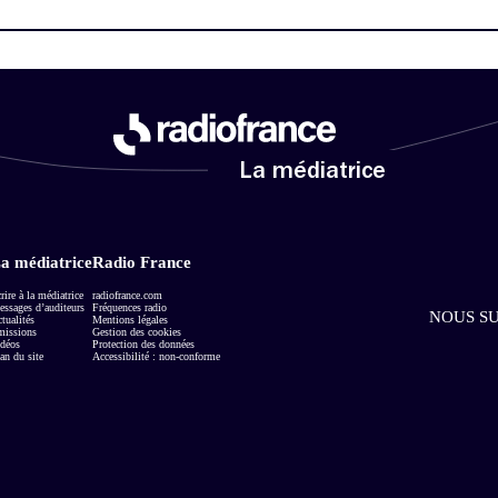
La médiatrice
a médiatrice
Radio France
rire à la médiatrice
radiofrance.com
ssages d’auditeurs
Fréquences radio
NOUS SU
tualités
Mentions légales
missions
Gestion des cookies
déos
Protection des données
an du site
Accessibilité : non-conforme