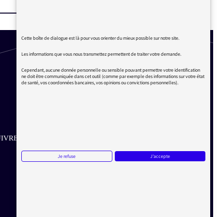
Cette boîte de dialogue est là pour vous orienter du mieux possible sur notre site.
Les informations que vous nous transmettez permettent de traiter votre demande.
Cependant, aucune donnée personnelle ou sensible pouvant permettre votre identification
ne doit être communiquée dans cet outil (comme par exemple des informations sur votre état
de santé, vos coordonnées bancaires, vos opinions ou convictions personnelles).
IVRE SUR LES RÉSEAUX
Je refuse
J'accepte
Aller sur la page Twitter de la Médiatrice
Aller sur la page Facebook de la Médiatrice
Aller sur la page Instagram de la Médiatrice