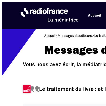
Aller au menu
Aller au contenu
Aller au pied de page
Accueil
La médiatrice
Accueil
>
Messages d’auditeurs
>
Le trait
Messages d
Vous nous avez écrit, la médiatr
Le traitement du livre : et 