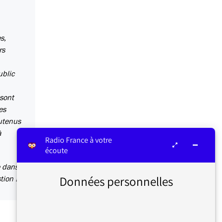
s,
rs
ublic
 sont
es
outenus
à
Radio France à votre
écoute
e dans
Données personnelles
tion !