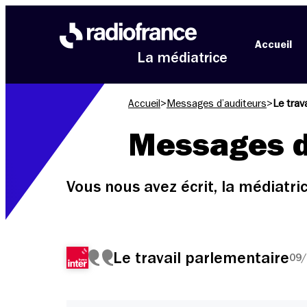
Aller au menu
Aller au contenu
Aller au pied de page
Accueil
La médiatrice
Accueil
>
Messages d’auditeurs
>
Le trav
Messages d
Vous nous avez écrit, la médiatr
Le travail parlementaire
09/