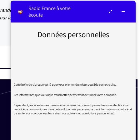
Radio France à votre
grande
écoute
our les
Données personnelles
Cette boîte de dialogue est là pour vous orienter du mieux possible sur notre site.
Les informations que vous nous transmettez permettent de traiter votre demande.
Cependant, aucune donnée personnelle ou sensible pouvant permettre votre identification
ne doit être communiquée dans cet outil (comme par exemple des informations sur votre état
de santé, vos coordonnées bancaires, vos opinions ou convictions personnelles).