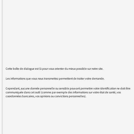
audio : ça marche très mal ! En gros, la lecture
s'interrompt toutes les 3 minutes et ne
reprend pas... Est-ce qu'on peut espérer des
améliorations ? J'utilise Safari, est-ce que je
devrais passer sur Chrome ou Firefox ?
Merci d'avance
Cette boîte de dialogue est là pour vous orienter du mieux possible sur notre site.
Les informations que vous nous transmettez permettent de traiter votre demande.
26/01/2016 - 20:03
Cependant, aucune donnée personnelle ou sensible pouvant permettre votre identification ne doit être
communiquée dans cet outil (comme par exemple des informations sur votre état de santé, vos
coordonnées bancaires, vos opinions ou convictions personnelles).
La question de la navigation fine au sein
d’une émission
(avant/arrière/minutage précis) revient
souvent et nous allons justement l’améliorer.
Merci pour votre patience.