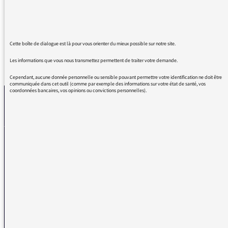
surtout celui du 23 février 2026. Merci.
Cette boîte de dialogue est là pour vous orienter du mieux possible sur notre site.
Les informations que vous nous transmettez permettent de traiter votre demande.
REVENIR AUX MESSAGES
Cependant, aucune donnée personnelle ou sensible pouvant permettre votre identification ne doit être
communiquée dans cet outil (comme par exemple des informations sur votre état de santé, vos
coordonnées bancaires, vos opinions ou convictions personnelles).
La médiatrice
VOUS AVEZ UN PROBLÈME DE RÉCEPTION ?
Remplissez l’un de nos formulaires afin que nous puissions vous aider.
Réception FM/DAB