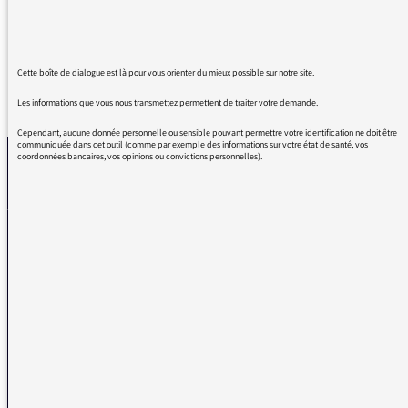
sourire solaire, bravo Leïla et merci !
Cette boîte de dialogue est là pour vous orienter du mieux possible sur notre site.
REVENIR AUX MESSAGES
Les informations que vous nous transmettez permettent de traiter votre demande.
Cependant, aucune donnée personnelle ou sensible pouvant permettre votre identification ne doit être
communiquée dans cet outil (comme par exemple des informations sur votre état de santé, vos
coordonnées bancaires, vos opinions ou convictions personnelles).
La médiatrice
VOUS AVEZ UN PROBLÈME DE RÉCEPTION ?
Remplissez l’un de nos formulaires afin que nous puissions vous aider.
Réception FM/DAB