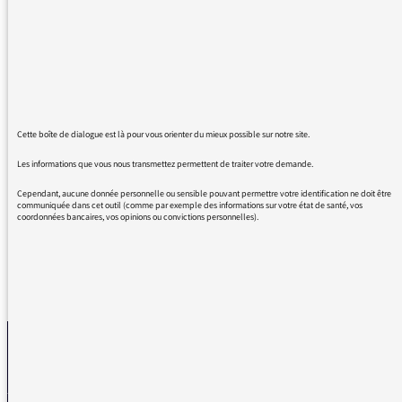
attirer votre attention sur l'utilisation abusive
de "sur" sur les ondes de Radio France,
comme ailleurs.
Je vis (ou je vais) sur Paris, on retrouve notre
reporter sur le Salon, etc
Cette boîte de dialogue est là pour vous orienter du mieux possible sur notre site.
Sur vient remplacer dans, à, vers, ... ce qui
Les informations que vous nous transmettez permettent de traiter votre demande.
tend à appauvrir notre langue tant cet écart
de langage envahit toutes les conversations
Cependant, aucune donnée personnelle ou sensible pouvant permettre votre identification ne doit être
communiquée dans cet outil (comme par exemple des informations sur votre état de santé, vos
coordonnées bancaires, vos opinions ou convictions personnelles).
REVENIR AUX MESSAGES