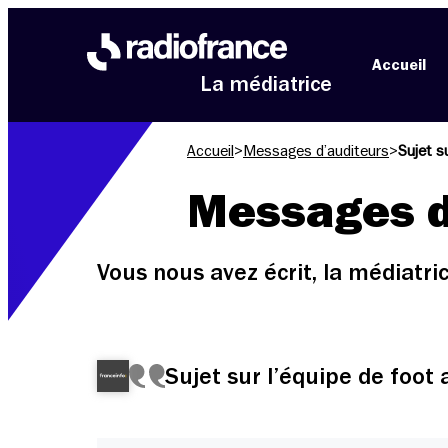
Aller au menu
Aller au contenu
Aller au pied de page
Accueil
La médiatrice
Accueil
>
Messages d’auditeurs
>
Sujet s
Messages d
Vous nous avez écrit, la médiatr
Sujet sur l’équipe de foot 