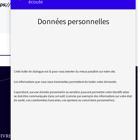
écoute
https://www.franceinfo.fr/emission/bd-bande-
Données personnelles
Cette boîte de dialogue est là pour vous orienter du mieux possible sur notre site.
Les informations que vous nous transmettez permettent de traiter votre demande.
Cependant, aucune donnée personnelle ou sensible pouvant permettre votre identification
ne doit être communiquée dans cet outil (comme par exemple des informations sur votre état
de santé, vos coordonnées bancaires, vos opinions ou convictions personnelles).
IVRE SUR LES RÉSEAUX