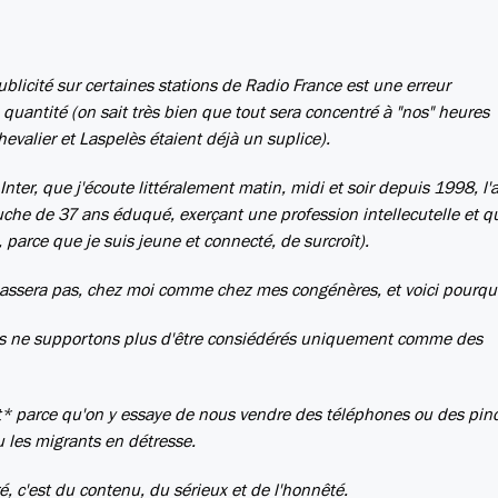
ublicité sur certaines stations de Radio France est une erreur
uantité (on sait très bien que tout sera concentré à "nos" heures
evalier et Laspelès étaient déjà un suplice).
e Inter, que j'écoute littéralement matin, midi et soir depuis 1998, l
uche de 37 ans éduqué, exerçant une profession intellecutelle et qu
l, parce que je suis jeune et connecté, de surcroît).
passera pas, chez moi comme chez mes congénères, et voici pourquo
us ne supportons plus d'être consiédérés uniquement comme des
* parce qu'on y essaye de nous vendre des téléphones ou des pinc
ou les migrants en détresse.
 c'est du contenu, du sérieux et de l'honnêté.