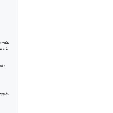
'année
i n'a
i :
es-à-