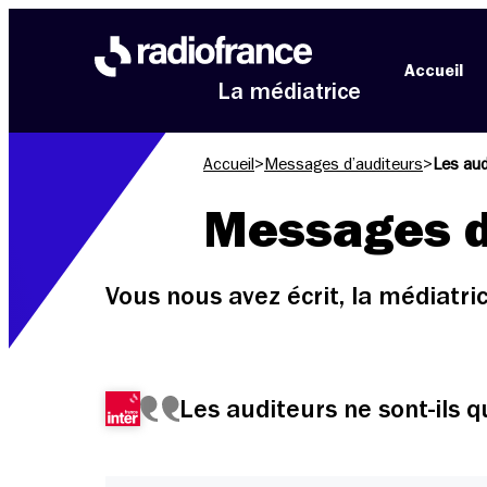
Aller au menu
Aller au contenu
Aller au pied de page
Accueil
La médiatrice
Accueil
>
Messages d’auditeurs
>
Les aud
Messages d
Vous nous avez écrit, la médiatr
Les auditeurs ne sont-ils