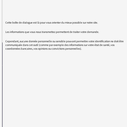
Bon dimanche.
Cette boîte de dialogue est là pour vous orienter du mieux possible sur notre site.
REVENIR AUX MESSAGES
Les informations que vous nous transmettez permettent de traiter votre demande.
Cependant, aucune donnée personnelle ou sensible pouvant permettre votre identification ne doit être
communiquée dans cet outil (comme par exemple des informations sur votre état de santé, vos
coordonnées bancaires, vos opinions ou convictions personnelles).
La médiatrice
VOUS AVEZ UN PROBLÈME DE RÉCEPTION ?
Remplissez l’un de nos formulaires afin que nous puissions vous aider.
Réception FM/DAB