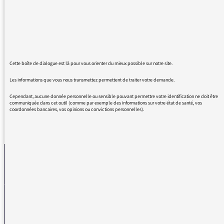
de mon film
Bonjour chère équipe des chemins de la
philosophie, ce petit message pour vos
remercier pour tout, mais surtout pour votre
dernière série passionnante, qui me fait
Cette boîte de dialogue est là pour vous orienter du mieux possible sur notre site.
vibrer.
Les informations que vous nous transmettez permettent de traiter votre demande.
Cependant, aucune donnée personnelle ou sensible pouvant permettre votre identification ne doit être
communiquée dans cet outil (comme par exemple des informations sur votre état de santé, vos
coordonnées bancaires, vos opinions ou convictions personnelles).
REVENIR AUX MESSAGES
La médiatrice