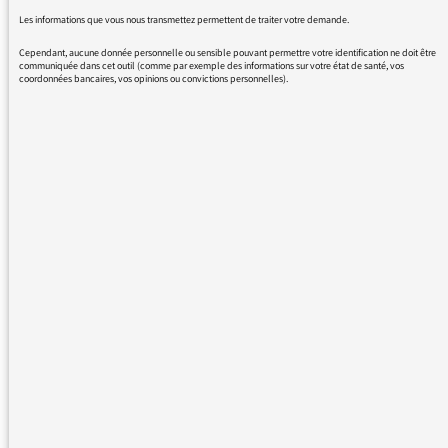
28/11/2015 - 14:38
Les informations que vous nous transmettez permettent de traiter votre demande.
Cependant, aucune donnée personnelle ou sensible pouvant permettre votre identification ne doit être
communiquée dans cet outil (comme par exemple des informations sur votre état de santé, vos
coordonnées bancaires, vos opinions ou convictions personnelles).
Nous vous remercions de votre message. Il a
été lu par le médiateur et transmis au service
concerné par vos questions ou vos réactions.
Nous souhaitons être en mesure de vous
satisfaire au mieux, tout en précisant qu’il
nous est impossible de répondre
personnellement aux 150 à 200 contributions
que vous nous adressez chaque semaine sur
le site mediateur.radiofrance.com , sur
Facebook « Médiateur des antennes », sur
Twitter « @mediateurRF » ou par mail
mediateur@radiofrance.com . Même sans
réponse personnelle de notre part, de
nombreuses contributions sont relayées sur
les antennes de France Inter, France Info et