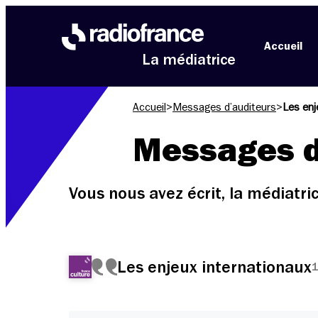
Aller au menu
Aller au contenu
Aller au pied de page
Accueil
La médiatrice
Accueil
>
Messages d’auditeurs
>
Les enj
Messages d
Vous nous avez écrit, la médiatr
Les enjeux internationaux
1