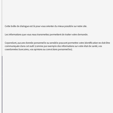
bien présenté et éclairé par vous et votre très
bon intervenant. Comme toujours les Enjeux
Internationaux sont au-dessus de la mêlée
médiatique.
Cette boîte de dialogue est là pour vous orienter du mieux possible sur notre site.
Les informations que vous nous transmettez permettent de traiter votre demande.
Cependant, aucune donnée personnelle ou sensible pouvant permettre votre identification ne doit être
REVENIR AUX MESSAGES
communiquée dans cet outil (comme par exemple des informations sur votre état de santé, vos
coordonnées bancaires, vos opinions ou convictions personnelles).
La médiatrice
VOUS AVEZ UN PROBLÈME DE RÉCEPTION ?
Remplissez l’un de nos formulaires afin que nous puissions vous aider.