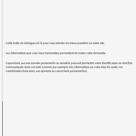
quasi quotidiennement.
La qualité dont vous faites preuve est
intimement liée aux intervenants qui
apportent une expertise qui fait souvent
défaut aux journaux généralistes.
Cette boîte de dialogue est là pour vous orienter du mieux possible sur notre site.
Je vous remercie pour votre travail de fond et
Les informations que vous nous transmettez permettent de traiter votre demande.
vous assure de ma fidélité d'auditeur
Cependant, aucune donnée personnelle ou sensible pouvant permettre votre identification ne doit être
communiquée dans cet outil (comme par exemple des informations sur votre état de santé, vos
coordonnées bancaires, vos opinions ou convictions personnelles).
REVENIR AUX MESSAGES
La médiatrice