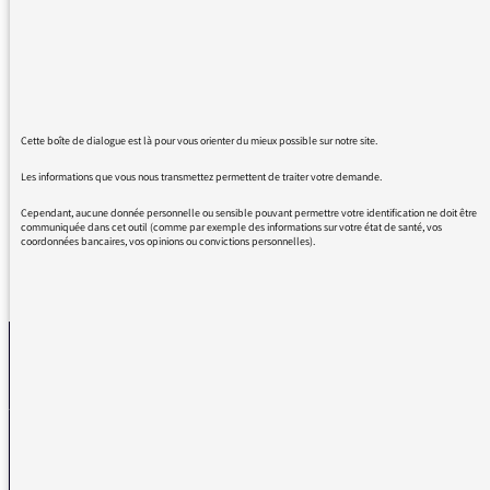
en les laissant à leur sort...en espérant que la
pression médiatique internationale soit telle
que les choses puissent changer.
C'est actuellement la cause féministe la plus
urgente a défendre...et qui justifierait les
manifestations dans les rues à travers le
Cette boîte de dialogue est là pour vous orienter du mieux possible sur notre site.
monde.
Les informations que vous nous transmettez permettent de traiter votre demande.
Cependant, aucune donnée personnelle ou sensible pouvant permettre votre identification ne doit être
communiquée dans cet outil (comme par exemple des informations sur votre état de santé, vos
coordonnées bancaires, vos opinions ou convictions personnelles).
REVENIR AUX MESSAGES
La médiatrice