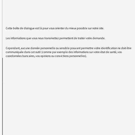
magnifique approche en éventail et excellente
réalisation. Inoubliable !
Cette boîte de dialogue est là pour vous orienter du mieux possible sur notre site.
Les informations que vous nous transmettez permettent de traiter votre demande.
REVENIR AUX MESSAGES
Cependant, aucune donnée personnelle ou sensible pouvant permettre votre identification ne doit être
communiquée dans cet outil (comme par exemple des informations sur votre état de santé, vos
coordonnées bancaires, vos opinions ou convictions personnelles).
La médiatrice
VOUS AVEZ UN PROBLÈME DE RÉCEPTION ?
Remplissez l’un de nos formulaires afin que nous puissions vous aider.
Réception FM/DAB