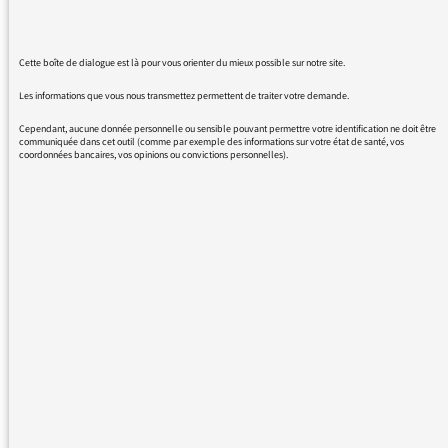
ce mensonge?! Un coktail molotov place de la
répu et personne n'en aurait parlé?!?? Aucun
Cette boîte de dialogue est là pour vous orienter du mieux possible sur notre site.
mot de la journaliste... Quelle deception. Non,
plutô quelle tristesse, la deception impliquant
Les informations que vous nous transmettez permettent de traiter votre demande.
une surprise!
Cependant, aucune donnée personnelle ou sensible pouvant permettre votre identification ne doit être
communiquée dans cet outil (comme par exemple des informations sur votre état de santé, vos
coordonnées bancaires, vos opinions ou convictions personnelles).
Cordialement
22/12/2015 - 19:34
A notre connaissance, en effet, aucun cockail
Molotov n’a été lancé sur les forces de l’ordre.
Cette affirmation est celle d’un invité; il n’est
pas toujours facile pour un animateur ou une