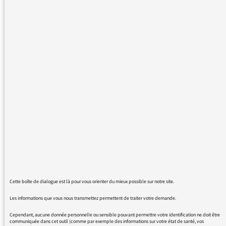
possible de transmettre ses appréciations ;
merci donc de nous permettre cet échange
.
je suis trés déçu par l'émissions les informés
de France info
: la raison en est simple : les
pluspart des interlocuteurs ne sont pas trés
au fait des sujets et on a une impression de
verbiage digne que quelques " gogos " et
indigne de cette trés bonne radio , tout
comme de France inter a général :( je zappe
donc ' en rentrant du travil sur Europe et
la ce n'est pas beaucoup mieux .. )Vous
avez compris que je souhaite que Mr
Pernin fasse mieux ou ou autre chose ?
Cette boîte de dialogue est là pour vous orienter du mieux possible sur notre site.
Les informations que vous nous transmettez permettent de traiter votre demande.
Cependant, aucune donnée personnelle ou sensible pouvant permettre votre identification ne doit être
communiquée dans cet outil (comme par exemple des informations sur votre état de santé, vos