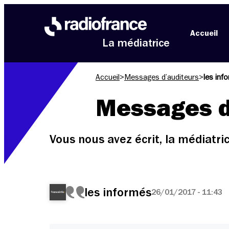
Aller au menu
Aller au contenu
Aller au pied de page
Accueil
La médiatrice
Accueil
>
Messages d’auditeurs
>
les inf
Messages d
Vous nous avez écrit, la médiatr
les informés
26/01/2017 - 11:43