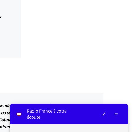
r
ansmis au service concerné par vos questions ou
Radio France à votre
s contributions sont relayées sur les antennes
écoute
iateur ou dans Les infos du médiateur, lettre
irent également des articles explicatifs à