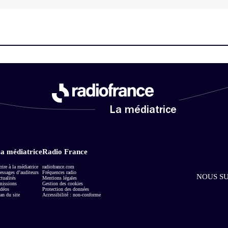
La médiatrice
a médiatrice
Radio France
rire à la médiatrice
radiofrance.com
ssages d’auditeurs
Fréquences radio
NOUS SU
tualités
Mentions légales
missions
Gestion des cookies
déos
Protection des données
an du site
Accessibilité : non-conforme