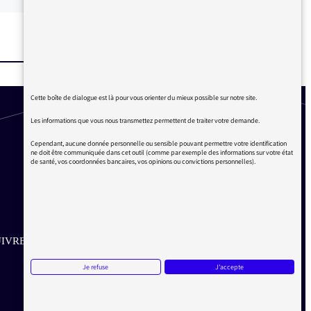
Cette boîte de dialogue est là pour vous orienter du mieux possible sur notre site.
Les informations que vous nous transmettez permettent de traiter votre demande.
Cependant, aucune donnée personnelle ou sensible pouvant permettre votre identification
ne doit être communiquée dans cet outil (comme par exemple des informations sur votre état
de santé, vos coordonnées bancaires, vos opinions ou convictions personnelles).
IVRE SUR LES RÉSEAUX
Je refuse
J'accepte
Aller sur la page Twitter de la Médiatrice
Aller sur la page Facebook de la Médiatrice
Aller sur la page Instagram de la Médiatrice