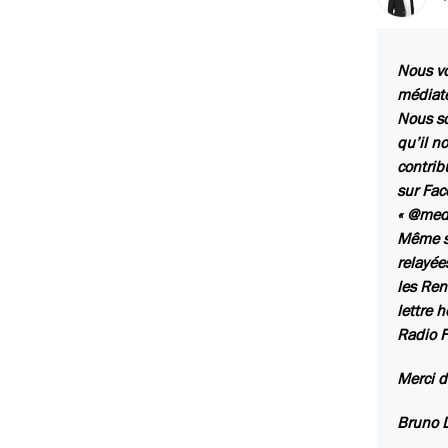
Nous vo
médiate
Nous so
qu’il n
contrib
sur Fac
« @medi
Même sa
relayée
les
Ren
lettre 
Radio F
Merci d
Bruno 