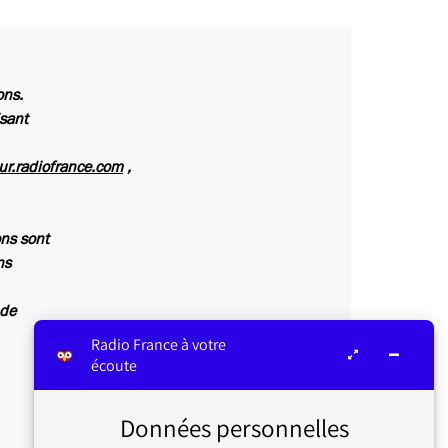
ons.
isant
ur.radiofrance.com
,
ns sont
ns
 de
Radio France à votre
écoute
Données personnelles