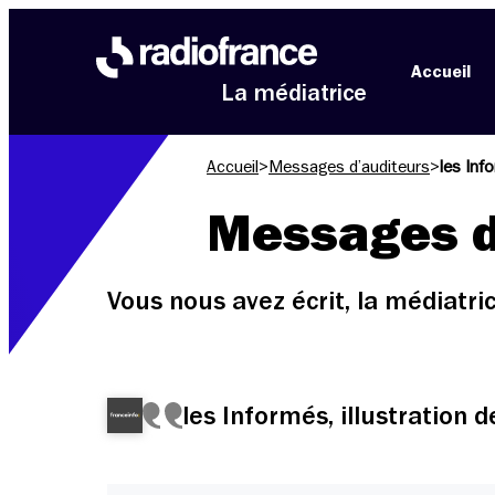
Aller au menu
Aller au contenu
Aller au pied de page
Accueil
La médiatrice
Accueil
>
Messages d’auditeurs
>
les Inf
Messages d
Vous nous avez écrit, la médiatr
les Informés, illustration 