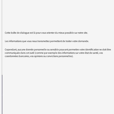
émission insupportable à écouter. Les
intervenants ne s'écoutent pas parler, se
coupent la parole, parlent en même temps
même de sorte que l'on n'entend qu'un
brouhaha Sans rien comprendre et que l'on
sort avec un formidable mal de tête !
Cette boîte de dialogue est là pour vous orienter du mieux possible sur notre site.
Ce soir lundi 25 avril
Les informations que vous nous transmettez permettent de traiter votre demande.
Cependant, aucune donnée personnelle ou sensible pouvant permettre votre identification ne doit être
communiquée dans cet outil (comme par exemple des informations sur votre état de santé, vos
coordonnées bancaires, vos opinions ou convictions personnelles).
REVENIR AUX MESSAGES
La médiatrice