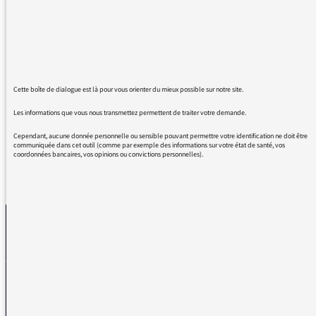
excellente radio en général ne font plus les
liaisons ? à l'instant par exemple : le livre inter
"J moins ("z") un", ou encore le "pot ("t") aux
roses" ...
Merci de le noter.
Cette boîte de dialogue est là pour vous orienter du mieux possible sur notre site.
Je m'interroge...
Les informations que vous nous transmettez permettent de traiter votre demande.
Cependant, aucune donnée personnelle ou sensible pouvant permettre votre identification ne doit être
communiquée dans cet outil (comme par exemple des informations sur votre état de santé, vos
coordonnées bancaires, vos opinions ou convictions personnelles).
REVENIR AUX MESSAGES
La médiatrice