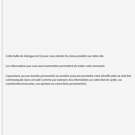
année que Julie Gacon prend le relai lors des
Matins d'été. J'aimerais que vous lui
transmettiez mon admiration pour le fond et
la forme de sa gestion de l'émission. Ses choix
éditoriaux sont courageux et se distinguent
avec pertinence du sens des vents dominants.
C'est la raison pour laquelle on se sent
informé et souvent cultivé, avec des
Cette boîte de dialogue est là pour vous orienter du mieux possible sur notre site.
intervenants respectés et des chroniqueurs
qui prennent toute leur place. Le timbre et la
Les informations que vous nous transmettez permettent de traiter votre demande.
prosodie de la voix de Julie Gacon, outre le
Cependant, aucune donnée personnelle ou sensible pouvant permettre votre identification ne doit être
plaisir de les entendre, procurent une clarté
communiquée dans cet outil (comme par exemple des informations sur votre état de santé, vos
coordonnées bancaires, vos opinions ou convictions personnelles).
très radiophoniques... Je redoute la fin de
l'été... Amicalement
REVENIR AUX MESSAGES