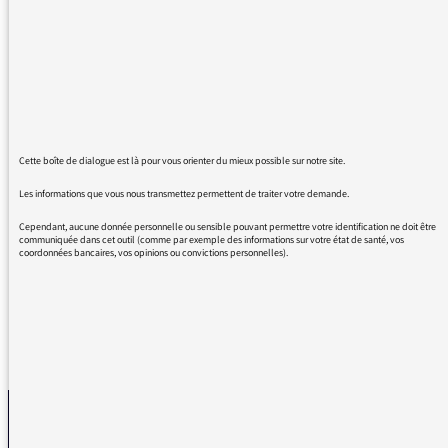
maitresse d'école. Vos Matins m'ont rassurée,
remontée, boostée!
Merci pour ces belles entrevues ! Mes 3
préférées
Gérard Noiriel, mon historien préféré si génia,
Bernard Lahire, mon sociologue préféré
et Mathieu Belezi. Et merci à Guillaume Erner
Cette boîte de dialogue est là pour vous orienter du mieux possible sur notre site.
pour ce dialogue où il laisse entre silences et
hésitations la pensée de cet auteur se
Les informations que vous nous transmettez permettent de traiter votre demande.
dérouler!
Cependant, aucune donnée personnelle ou sensible pouvant permettre votre identification ne doit être
Merci!
communiquée dans cet outil (comme par exemple des informations sur votre état de santé, vos
coordonnées bancaires, vos opinions ou convictions personnelles).
REVENIR AUX MESSAGES