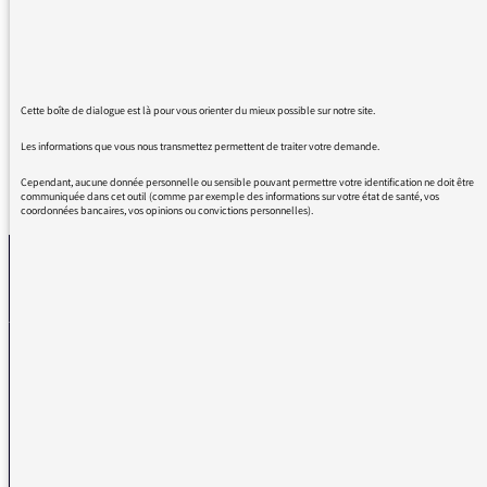
l'équipe pour la très haute qualité de
l'émission de ce matin en direct de NYC.
Bonne continuation et merci encore
Cette boîte de dialogue est là pour vous orienter du mieux possible sur notre site.
Les informations que vous nous transmettez permettent de traiter votre demande.
Cependant, aucune donnée personnelle ou sensible pouvant permettre votre identification ne doit être
REVENIR AUX MESSAGES
communiquée dans cet outil (comme par exemple des informations sur votre état de santé, vos
coordonnées bancaires, vos opinions ou convictions personnelles).
La médiatrice
VOUS AVEZ UN PROBLÈME DE RÉCEPTION ?
Remplissez l’un de nos formulaires afin que nous puissions vous aider.