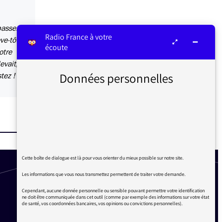
passer
Radio France à votre
e-tôt).
écoute
otre
evait,
Données personnelles
tez !
Cette boîte de dialogue est là pour vous orienter du mieux possible sur notre site.
Les informations que vous nous transmettez permettent de traiter votre demande.
Cependant, aucune donnée personnelle ou sensible pouvant permettre votre identification
ne doit être communiquée dans cet outil (comme par exemple des informations sur votre état
de santé, vos coordonnées bancaires, vos opinions ou convictions personnelles).