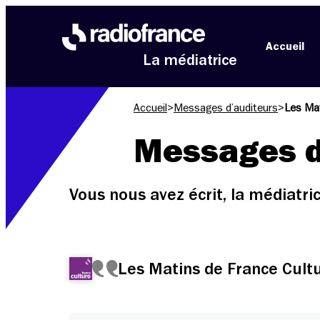
Aller au menu
Aller au contenu
Aller au pied de page
Accueil
La médiatrice
Accueil
>
Messages d’auditeurs
>
Les Mat
Messages d
Vous nous avez écrit, la médiatr
Les Matins de France Cult