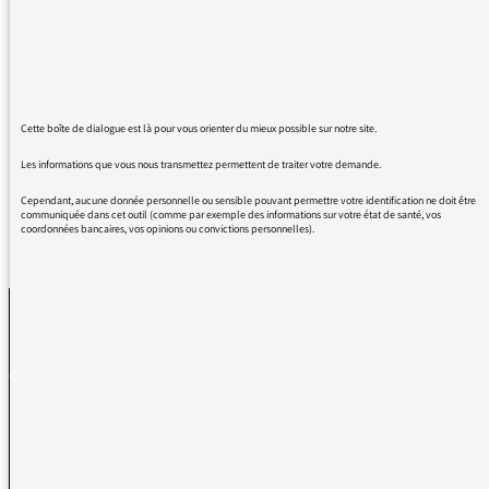
Quelle intelligence, quelle grandeur d'esprit,
quel humanisme. Transmettez mes
remerciements très chaleureux à M. Ben
Achour si cela vous est possible svp. Plein de
gratitude pour France Culture.
Cette boîte de dialogue est là pour vous orienter du mieux possible sur notre site.
Les informations que vous nous transmettez permettent de traiter votre demande.
Cependant, aucune donnée personnelle ou sensible pouvant permettre votre identification ne doit être
communiquée dans cet outil (comme par exemple des informations sur votre état de santé, vos
coordonnées bancaires, vos opinions ou convictions personnelles).
REVENIR AUX MESSAGES
La médiatrice
VOUS AVEZ UN PROBLÈME DE RÉCEPTION ?