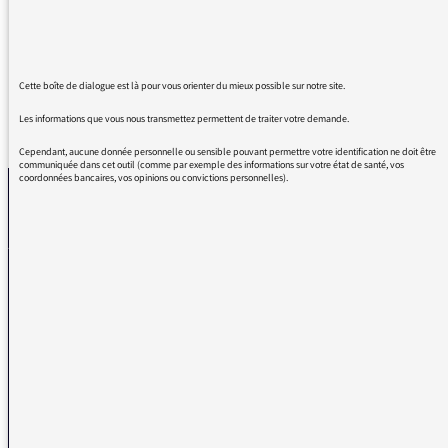
Bonne Année !
Cette boîte de dialogue est là pour vous orienter du mieux possible sur notre site.
Les informations que vous nous transmettez permettent de traiter votre demande.
REVENIR AUX MESSAGES
Cependant, aucune donnée personnelle ou sensible pouvant permettre votre identification ne doit être
communiquée dans cet outil (comme par exemple des informations sur votre état de santé, vos
coordonnées bancaires, vos opinions ou convictions personnelles).
La médiatrice
VOUS AVEZ UN PROBLÈME DE RÉCEPTION ?
Remplissez l’un de nos formulaires afin que nous puissions vous aider.
Réception FM/DAB