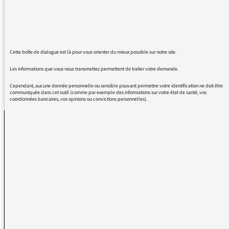
ci. De grâce arrêtez de nommer les médailles
olympique par le terme de breloques. Faites
passer l'info à votre journaliste
Cette boîte de dialogue est là pour vous orienter du mieux possible sur notre site.
Les informations que vous nous transmettez permettent de traiter votre demande.
Cependant, aucune donnée personnelle ou sensible pouvant permettre votre identification ne doit être
REVENIR AUX MESSAGES
communiquée dans cet outil (comme par exemple des informations sur votre état de santé, vos
coordonnées bancaires, vos opinions ou convictions personnelles).
La médiatrice
VOUS AVEZ UN PROBLÈME DE RÉCEPTION ?
Remplissez l’un de nos formulaires afin que nous puissions vous aider.