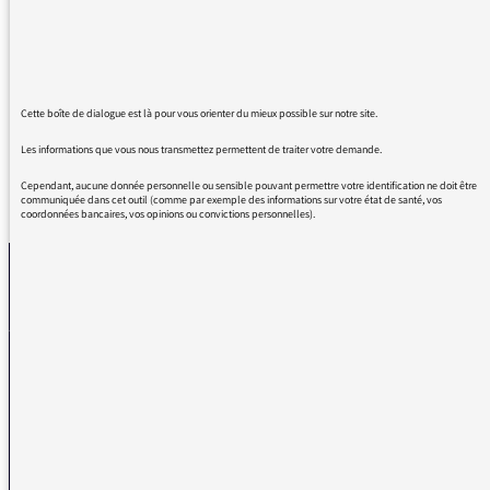
plaisir d'entendre France Culture revenir à ce
niveau-là...
Merci Marie Sorbier de mener de main
d'experte ces débats.
Cette boîte de dialogue est là pour vous orienter du mieux possible sur notre site.
Les informations que vous nous transmettez permettent de traiter votre demande.
Cependant, aucune donnée personnelle ou sensible pouvant permettre votre identification ne doit être
REVENIR AUX MESSAGES
communiquée dans cet outil (comme par exemple des informations sur votre état de santé, vos
coordonnées bancaires, vos opinions ou convictions personnelles).
La médiatrice
VOUS AVEZ UN PROBLÈME DE RÉCEPTION ?
Remplissez l’un de nos formulaires afin que nous puissions vous aider.