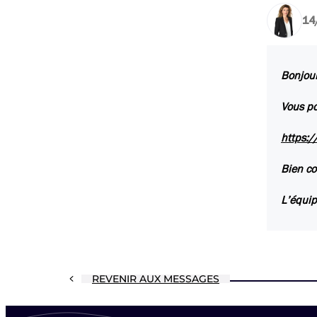
14
Bonjour
Vous po
https:/
Bien co
L’équip
REVENIR AUX MESSAGES