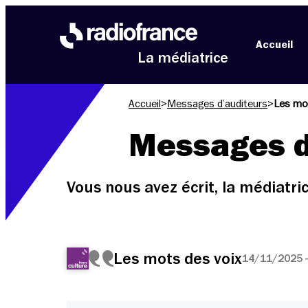
Aller au menu
Aller au contenu
Aller au pied de page
Accueil
La médiatrice
Accueil
>
Messages d’auditeurs
>
Les mo
Messages d
Vous nous avez écrit, la médiatr
Les mots des voix
14/11/2025 -