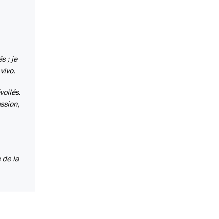
s ; je
vivo.
voilés.
assion,
 de la