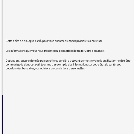
souvent le coeur au coeur de la nuit, je le fais
à l'occasion du départ d'Annie Cordy vers un
autre monde. Elle n'était pas qu'une rigolote
et je venais d'apprécier l'émission que vous
aviez diffusée cette semaine.
Professionnalisme et générosité. Merci encore
Cette boîte de dialogue est là pour vous orienter du mieux possible sur notre site.
à vous et à bientôt de vous écouter avec
chaleur.
Les informations que vous nous transmettez permettent de traiter votre demande.
Cependant, aucune donnée personnelle ou sensible pouvant permettre votre identification ne doit être
communiquée dans cet outil (comme par exemple des informations sur votre état de santé, vos
coordonnées bancaires, vos opinions ou convictions personnelles).
REVENIR AUX MESSAGES
La médiatrice