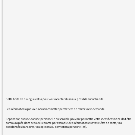
beaucoup de plaisir.
L'émission de Sonia Kronlud, Les Pieds sur
Terre me touche particulièrement. Veuillez
être on messager auprès d'elle et de son
équipe pour la féliciter.
Ce que j'ai entendu aujourd'hui me fait encore
froid dans le dos ! J'apprécie qu'il n'y ait pas
de commentaires ! ce serait de trop.
Par ailleurs, je ne souhaite pas m'inscrire sur
Facebook ou twitter et je ne peux envoyer de
messages à cette dame directement du site
Internet de France Culture. Ou bien, je ne sais
pas faire.!
Merci de nous faire entendre le week end des
Cette boîte de dialogue est là pour vous orienter du mieux possible sur notre site.
pièces de théâtre gaies. Il faudrait moins
d'émissions sérieuses parfois dramatiques. A
Les informations que vous nous transmettez permettent de traiter votre demande.
part 'des Papous dans la tête', je n'en trouve
Cependant, aucune donnée personnelle ou sensible pouvant permettre votre identification ne doit être
communiquée dans cet outil (comme par exemple des informations sur votre état de santé, vos
point.
coordonnées bancaires, vos opinions ou convictions personnelles).
Bonne continuation à France Culture