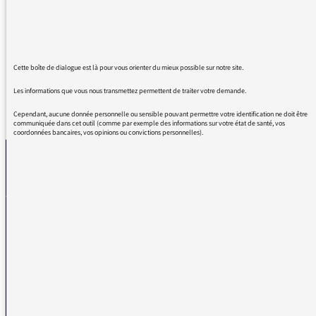
vois ça comme des fenêtres ouvertes sur notre
monde d'aujourd'hui, que sans vous je ne
pourrais ouvrir.
Cette boîte de dialogue est là pour vous orienter du mieux possible sur notre site.
Les informations que vous nous transmettez permettent de traiter votre demande.
REVENIR AUX MESSAGES
Cependant, aucune donnée personnelle ou sensible pouvant permettre votre identification ne doit être
communiquée dans cet outil (comme par exemple des informations sur votre état de santé, vos
coordonnées bancaires, vos opinions ou convictions personnelles).
La médiatrice
VOUS AVEZ UN PROBLÈME DE RÉCEPTION ?
Remplissez l’un de nos formulaires afin que nous puissions vous aider.