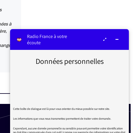
s
nées à
ère,
Radio France à votre
écoute
changer
Données personnelles
Cette boîte de dialogue est là pour vous orienter du mieux possible sur notre site.
Les informations que vous nous transmettez permettent de traiter votre demande.
Cependant, aucune donnée personnelle ou sensible pouvant permettre votre identification
ne doit être communiquée dans cet outil (comme par exemple des informations sur votre état