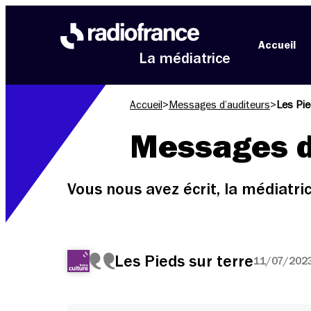
Aller au menu
Aller au contenu
Aller au pied de page
Accueil
La médiatrice
Accueil
>
Messages d’auditeurs
>
Les Pie
Messages d
Vous nous avez écrit, la médiatr
Les Pieds sur terre
11/07/2023