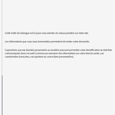
l'accès à toutes les oreilles, la vraie réalité de
la vie de tous. La diversité des sujets, la
beauté des témoignages, le lien avec
l'actualité. Un travail de qualité pour un
résultat unique.
Bravo à toute l'équipe et à ceux qui osent
Cette boîte de dialogue est là pour vous orienter du mieux possible sur notre site.
témoigner.
Les informations que vous nous transmettez permettent de traiter votre demande.
Cependant, aucune donnée personnelle ou sensible pouvant permettre votre identification ne doit être
communiquée dans cet outil (comme par exemple des informations sur votre état de santé, vos
coordonnées bancaires, vos opinions ou convictions personnelles).
REVENIR AUX MESSAGES
La médiatrice