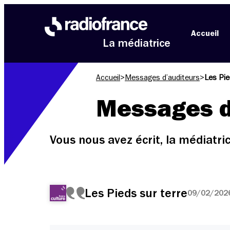
Aller au menu
Aller au contenu
Aller au pied de page
Accueil
La médiatrice
Accueil
>
Messages d’auditeurs
>
Les Pie
Messages d
Vous nous avez écrit, la médiatr
Les Pieds sur terre
09/02/2026