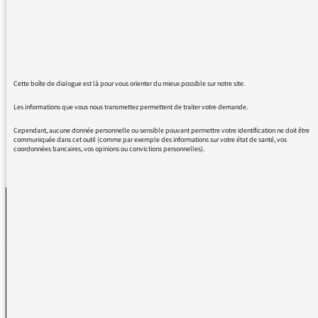
guerrière et quelle fille désarçonnée mais
courageuse. Beaucoup auraient lâché,
beaucoup auraient abandonnés mais l'amour
de cette mère est au delà des ressentis et des
peurs. Bravo pour tout.
Cette boîte de dialogue est là pour vous orienter du mieux possible sur notre site.
Les informations que vous nous transmettez permettent de traiter votre demande.
Cependant, aucune donnée personnelle ou sensible pouvant permettre votre identification ne doit être
communiquée dans cet outil (comme par exemple des informations sur votre état de santé, vos
coordonnées bancaires, vos opinions ou convictions personnelles).
REVENIR AUX MESSAGES
La médiatrice
VOUS AVEZ UN PROBLÈME DE RÉCEPTION ?