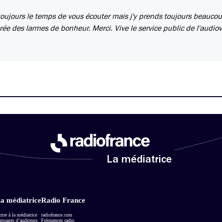
 toujours le temps de vous écouter mais j'y prends toujours beauco
a tirée des larmes de bonheur. Merci. Vive le service public de l'audiov
La médiatrice
a médiatrice
Radio France
rire à la médiatrice
radiofrance.com
ssages d’auditeurs
Fréquences radio