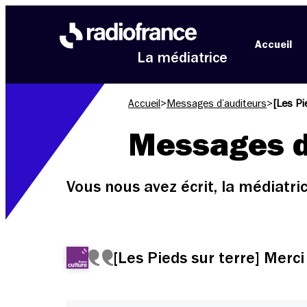
Aller au menu
Aller au contenu
Aller au pied de page
Accueil
La médiatrice
Accueil
>
Messages d’auditeurs
>
[Les Pi
Messages d
Vous nous avez écrit, la médiatr
[Les Pieds sur terre] Merci