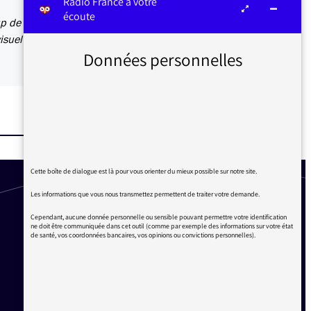
Radio France à votre
écoute
up de
isuel et
Données personnelles
Cette boîte de dialogue est là pour vous orienter du mieux possible sur notre site.
Les informations que vous nous transmettez permettent de traiter votre demande.
Cependant, aucune donnée personnelle ou sensible pouvant permettre votre identification
ne doit être communiquée dans cet outil (comme par exemple des informations sur votre état
de santé, vos coordonnées bancaires, vos opinions ou convictions personnelles).