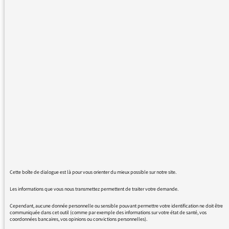
ce mot stupidement mal employé ( tout
habitant d'une ville vit dans un quartier!), ce
qui évite d'inventer un terme plus près de la
réalité des gens et des endroits désignés. Ce
sont des "quartiers populaires", des "quartiers
où la vie est difficile", des "quartiers
abandonnés par l'état"...Le choix est vaste.
Bien nommer les gens, les choses, les lieux,
les périodes. Voilà qui conforte une
information démocratique.
Salutations
A.Pasquier
Cette boîte de dialogue est là pour vous orienter du mieux possible sur notre site.
Les informations que vous nous transmettez permettent de traiter votre demande.
27/04/2017 - 14:07
Cependant, aucune donnée personnelle ou sensible pouvant permettre votre identification ne doit être
communiquée dans cet outil (comme par exemple des informations sur votre état de santé, vos
coordonnées bancaires, vos opinions ou convictions personnelles).