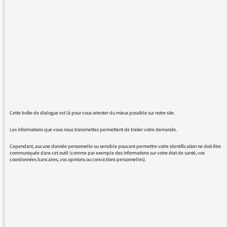
disparue de vos programmes ou bien est-elle
déplacée?
Elle est notée maintenant sur le dimanche à
16h, mais ce n'est pas le cas.
Merci
Cette boîte de dialogue est là pour vous orienter du mieux possible sur notre site.
12/09/2016 - 9:22
Les informations que vous nous transmettez permettent de traiter votre demande.
Cependant, aucune donnée personnelle ou sensible pouvant permettre votre identification ne doit être
Les Racines du ciel étaient l’émission de
communiquée dans cet outil (comme par exemple des informations sur votre état de santé, vos
coordonnées bancaires, vos opinions ou convictions personnelles).
Frédéric Lenoir, qui a quitté la chaine et
transmis son émission à Leili Anvar. Elle crée
sa propre émission sur les spiritualités le
mercredi à 22h15 dans le cadre des
Discussions du soir.