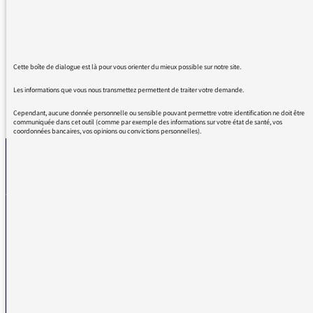
incompréhensibles, instructives sans être
indigestes. J'aurais aimé avoir plus de profs
comme lui au conservatoire !
Cette boîte de dialogue est là pour vous orienter du mieux possible sur notre site.
Les informations que vous nous transmettez permettent de traiter votre demande.
REVENIR AUX MESSAGES
Cependant, aucune donnée personnelle ou sensible pouvant permettre votre identification ne doit être
communiquée dans cet outil (comme par exemple des informations sur votre état de santé, vos
coordonnées bancaires, vos opinions ou convictions personnelles).
La médiatrice
VOUS AVEZ UN PROBLÈME DE RÉCEPTION ?
Remplissez l’un de nos formulaires afin que nous puissions vous aider.