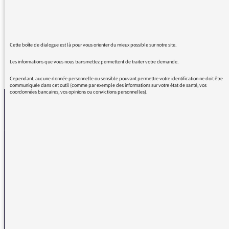
courageux d'avoir rappelé les aspects peu
glorieux du personnage.
Cette boîte de dialogue est là pour vous orienter du mieux possible sur notre site.
Les informations que vous nous transmettez permettent de traiter votre demande.
REVENIR AUX MESSAGES
Cependant, aucune donnée personnelle ou sensible pouvant permettre votre identification ne doit être
communiquée dans cet outil (comme par exemple des informations sur votre état de santé, vos
coordonnées bancaires, vos opinions ou convictions personnelles).
La médiatrice
VOUS AVEZ UN PROBLÈME DE RÉCEPTION ?
Remplissez l’un de nos formulaires afin que nous puissions vous aider.
Réception FM/DAB