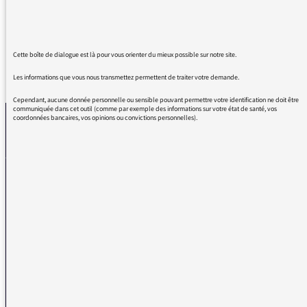
les émissions de Fabienne Chauvière.
Cette boîte de dialogue est là pour vous orienter du mieux possible sur notre site.
REVENIR AUX MESSAGES
Les informations que vous nous transmettez permettent de traiter votre demande.
Cependant, aucune donnée personnelle ou sensible pouvant permettre votre identification ne doit être
communiquée dans cet outil (comme par exemple des informations sur votre état de santé, vos
coordonnées bancaires, vos opinions ou convictions personnelles).
La médiatrice
VOUS AVEZ UN PROBLÈME DE RÉCEPTION ?
Remplissez l’un de nos formulaires afin que nous puissions vous aider.
Réception FM/DAB