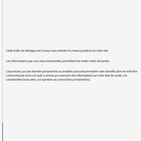
d'entendre Serge Tisseron, si juste,
bienveillant et apaisant. On grandit toujours
en l'écoutant et en le lisant. En tant qu'ex
étudiante en Psychologie (et pas seulement !),
j'ai beaucoup lu ses écrits qui sont vraiment
pertinent et c'est une belle richesse de l'avoir
en France ! C'est bientôt Noël, je conseille à
Cette boîte de dialogue est là pour vous orienter du mieux possible sur notre site.
tout le monde de mettre un de ses livres sous
le sapin, chacun peut trouver un titre qui nous
Les informations que vous nous transmettez permettent de traiter votre demande.
concerne !
Cependant, aucune donnée personnelle ou sensible pouvant permettre votre identification ne doit être
Merci et bravo
communiquée dans cet outil (comme par exemple des informations sur votre état de santé, vos
coordonnées bancaires, vos opinions ou convictions personnelles).
REVENIR AUX MESSAGES