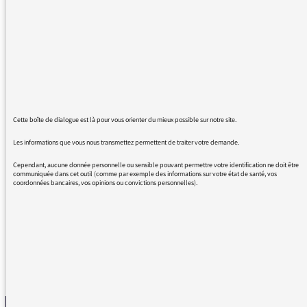
Des souvenirs de comédien, mais aussi
d'enfant et d'adolescent puis de jeune adulte
dont je partage une petite part avec émotion :
Hara Kiri. Ce qu'on a pu rire et aimer. Un
souvenir revient à ma mémoire : une "épopée"
en bus organisée par la rédaction du journal -
2 bus affectés - en compagnie de "tendres
Cette boîte de dialogue est là pour vous orienter du mieux possible sur notre site.
affreux "comme Wolinski pour manifester
Les informations que vous nous transmettez permettent de traiter votre demande.
contre la construction de la centrale nucléaire
du Bugey (dans le journal Pierre Fournier
Cependant, aucune donnée personnelle ou sensible pouvant permettre votre identification ne doit être
communiquée dans cet outil (comme par exemple des informations sur votre état de santé, vos
tenait la rubrique "écologie").
coordonnées bancaires, vos opinions ou convictions personnelles).
Bonne journée
REVENIR AUX MESSAGES