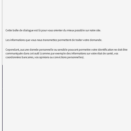
des traitements médicamenteux de la
maladie, qui pourraient, si ce n'est supprimer
la maladie, au moins abaisser la gravité des
symptômes?
Cette boîte de dialogue est là pour vous orienter du mieux possible sur notre site.
Les informations que vous nous transmettez permettent de traiter votre demande.
Cependant, aucune donnée personnelle ou sensible pouvant permettre votre identification ne doit être
REVENIR AUX MESSAGES
communiquée dans cet outil (comme par exemple des informations sur votre état de santé, vos
coordonnées bancaires, vos opinions ou convictions personnelles).
La médiatrice
VOUS AVEZ UN PROBLÈME DE RÉCEPTION ?
Remplissez l’un de nos formulaires afin que nous puissions vous aider.