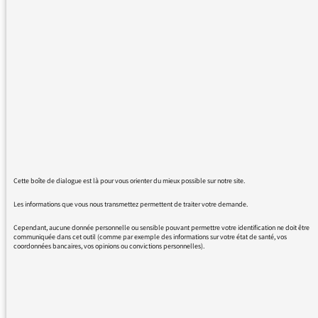
de nos vacances, de tomber sur une
émissions de philosophie peu entrainante à
9h du matin. Ce grief date déjà de la
programmation des week-end de cette saison.
Le matin, sur la tranche 8h-11h (en vacances
et week-end) on peut avoir envie de
programmes légers et porteur de bonne
humeur pour bien démarrer la journée.
Bref, je ne veux pas accabler un programme
en particulier dont je ne doute pas de la
Cette boîte de dialogue est là pour vous orienter du mieux possible sur notre site.
qualité profonde, mais tout est question
d'horaire pour moi. Toutes ces fautes de gout
Les informations que vous nous transmettez permettent de traiter votre demande.
me font passer chez FIP quand ça dérape.
Cependant, aucune donnée personnelle ou sensible pouvant permettre votre identification ne doit être
communiquée dans cet outil (comme par exemple des informations sur votre état de santé, vos
coordonnées bancaires, vos opinions ou convictions personnelles).
Sinon, je voulais quand même donner mes
félicitations à trois supers émissions de cette
saison : Boomerang (indispensable !), l'instant
M et l’œil du tigre ! Ne perdez pas ces gens là,